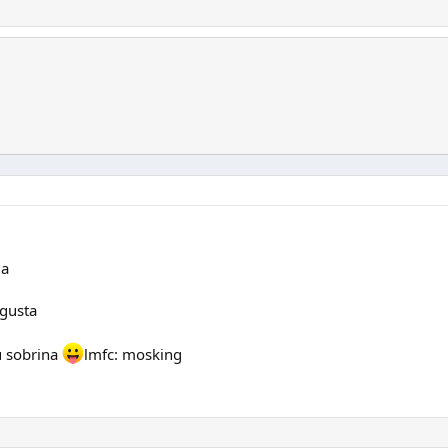
ma
 gusta
u sobrina
lmfc: mosking