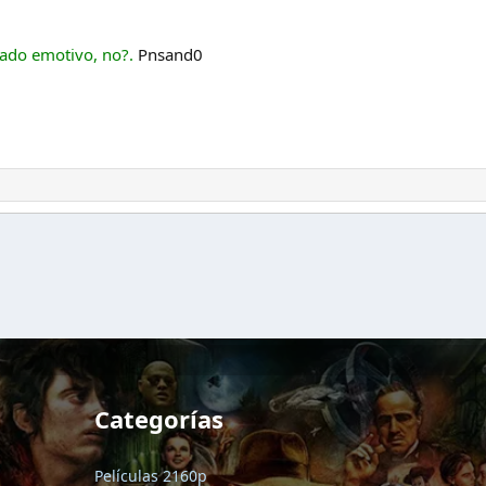
 lado emotivo, no?.
Pnsand0
Categorías
Películas 2160p