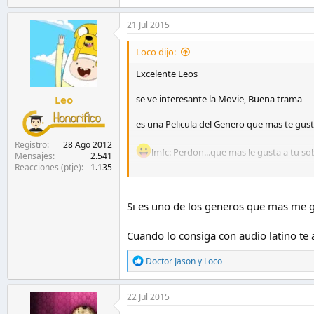
a
c
21 Jul 2015
c
i
Loco dijo:
o
n
Excelente Leos
e
s
Leo
se ve interesante la Movie, Buena trama
:
es una Pelicula del Genero que mas te gus
Registro
28 Ago 2012
lmfc: Perdon...que mas le gusta a tu s
Mensajes
2.541
Reacciones (ptje)
1.135
Buen aporte compadre Tb_up3
Si es uno de los generos que mas me 
Cuando lo consiga con audio latino te 
R
Doctor Jason
y
Loco
e
a
c
22 Jul 2015
c