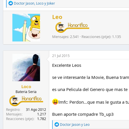
R
Doctor Jason
,
Loco
y
Joker
e
a
E
Leo
c
s
c
c
i
o
r
n
i
Mensajes
2.541
Reacciones (ptje)
1.135
e
t
s
o
:
p
21 Jul 2015
o
r
Excelente Leos
se ve interesante la Movie, Buena tra
Loco
es una Pelicula del Genero que mas te
Bateria Seria
lmfc: Perdon...que mas le gusta a t
Registro
31 Ago 2012
Buen aporte compadre Tb_up3
Mensajes
1.217
Reacciones (ptje)
1.782
R
Doctor Jason
y
Leo
e