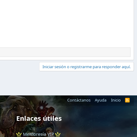
Iniciar sesión o registrarme para responder aquí.
Contáctanos
Ayuda
Inicio
R
S
S
Enlaces útiles
Membresía VIP