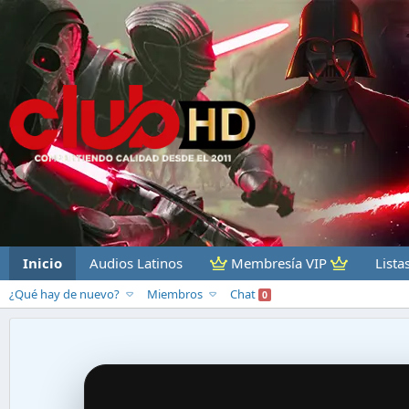
Inicio
Audios Latinos
Membresía VIP
Lista
¿Qué hay de nuevo?
Miembros
Chat
0