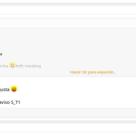
ta
obrina
lmfc: mosking
Hacer clic para expandir...
gusta
aviso S_T1