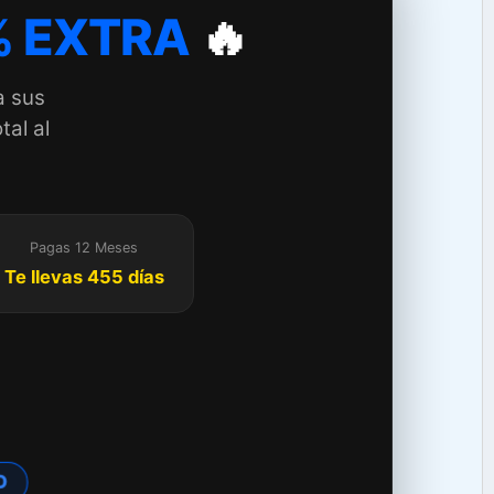
 EXTRA
🔥
a sus
tal al
Pagas 12 Meses
Te llevas 455 días
O