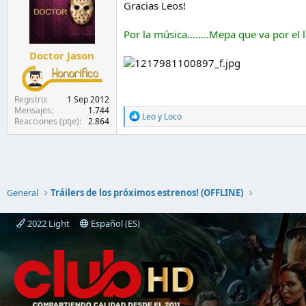
i
Gracias Leos!
o
n
Por la música........Mepa que va por el
e
s
Doctor Jason
:
Registro
1 Sep 2012
Mensajes
1.744
R
Leo
y
Loco
Reacciones (ptje)
2.864
e
a
c
c
i
o
n
General
Tráilers de los próximos estrenos! (OFFLINE)
e
s
2022 Light
Español (ES)
: