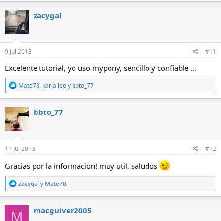
a
c
zacygal
c
i
o
n
e
9 Jul 2013
#11
s
:
Excelente tutorial, yo uso mypony, sencillo y confiable ...
R
Mate78
,
karla lee
y
bbto_77
e
a
c
bbto_77
c
i
o
n
e
11 Jul 2013
#12
s
:
Gracias por la informacion! muy util, saludos
R
zacygal
y
Mate78
e
a
c
macguiver2005
M
c