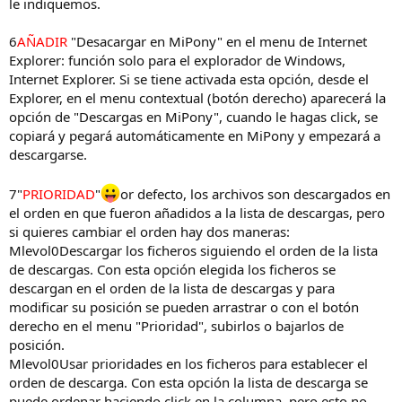
le indiquemos.
6
AÑADIR
"Desacargar en MiPony" en el menu de Internet
Explorer: función solo para el explorador de Windows,
Internet Explorer. Si se tiene activada esta opción, desde el
Explorer, en el menu contextual (botón derecho) aparecerá la
opción de "Descargas en MiPony", cuando le hagas click, se
copiará y pegará automáticamente en MiPony y empezará a
descargarse.
7
"
PRIORIDAD
"
or defecto, los archivos son descargados en
el orden en que fueron añadidos a la lista de descargas, pero
si quieres cambiar el orden hay dos maneras:
Mlevol0Descargar los ficheros siguiendo el orden de la lista
de descargas. Con esta opción elegida los ficheros se
descargan en el orden de la lista de descargas y para
modificar su posición se pueden arrastrar o con el botón
derecho en el menu "Prioridad", subirlos o bajarlos de
posición.
Mlevol0Usar prioridades en los ficheros para establecer el
orden de descarga. Con esta opción la lista de descarga se
puede ordenar haciendo click en la columna, pero esto no