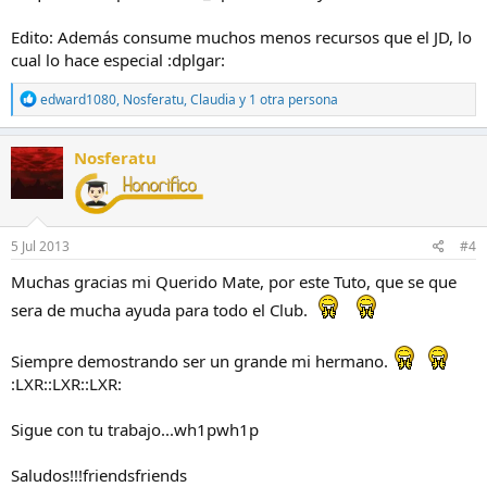
Edito: Además consume muchos menos recursos que el JD, lo
cual lo hace especial :dplgar:
R
edward1080
,
Nosferatu
,
Claudia
y 1 otra persona
e
a
c
Nosferatu
c
i
o
n
e
5 Jul 2013
#4
s
:
Muchas gracias mi Querido Mate, por este Tuto, que se que
sera de mucha ayuda para todo el Club.
Siempre demostrando ser un grande mi hermano.
:LXR::LXR::LXR:
Sigue con tu trabajo...wh1pwh1p
Saludos!!!friendsfriends