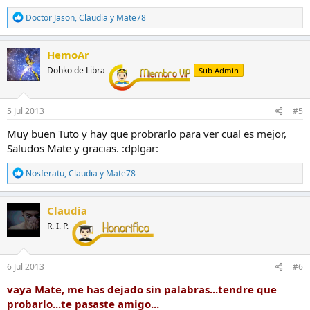
R
Doctor Jason
,
Claudia
y
Mate78
e
a
c
HemoAr
c
Dohko de Libra
Sub Admin
i
o
n
e
5 Jul 2013
#5
s
:
Muy buen Tuto y hay que probrarlo para ver cual es mejor,
Saludos Mate y gracias. :dplgar:
R
Nosferatu
,
Claudia
y
Mate78
e
a
c
Claudia
c
R. I. P.
i
o
n
e
6 Jul 2013
#6
s
:
vaya Mate, me has dejado sin palabras...tendre que
probarlo...te pasaste amigo...