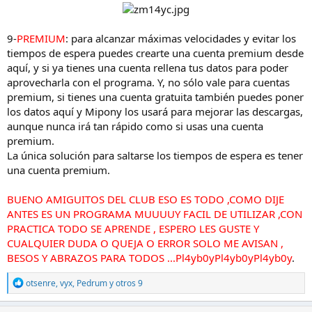
9
-
PREMIUM
: para alcanzar máximas velocidades y evitar los
tiempos de espera puedes crearte una cuenta premium desde
aquí, y si ya tienes una cuenta rellena tus datos para poder
aprovecharla con el programa. Y, no sólo vale para cuentas
premium, si tienes una cuenta gratuita también puedes poner
los datos aquí y Mipony los usará para mejorar las descargas,
aunque nunca irá tan rápido como si usas una cuenta
premium.
La única solución para saltarse los tiempos de espera es tener
una cuenta premium.
BUENO AMIGUITOS DEL CLUB ESO ES TODO ,COMO DIJE
ANTES ES UN PROGRAMA MUUUUY FACIL DE UTILIZAR ,CON
PRACTICA TODO SE APRENDE , ESPERO LES GUSTE Y
CUALQUIER DUDA O QUEJA O ERROR SOLO ME AVISAN ,
BESOS Y ABRAZOS PARA TODOS ...Pl4yb0yPl4yb0yPl4yb0y
.
R
otsenre
,
vyx
,
Pedrum
y otros 9
e
a