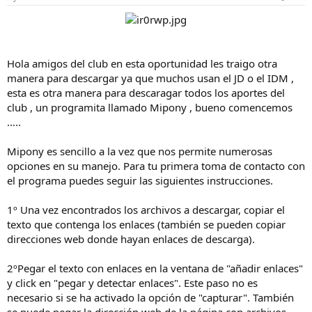
t
n
e
i
m
c
a
i
o
Hola amigos del club en esta oportunidad les traigo otra
manera para descargar ya que muchos usan el JD o el IDM ,
esta es otra manera para descaragar todos los aportes del
club , un programita llamado Mipony , bueno comencemos
.....
Mipony es sencillo a la vez que nos permite numerosas
opciones en su manejo. Para tu primera toma de contacto con
el programa puedes seguir las siguientes instrucciones.
1
º Una vez encontrados los archivos a descargar, copiar el
texto que contenga los enlaces (también se pueden copiar
direcciones web donde hayan enlaces de descarga).
2
ºPegar el texto con enlaces en la ventana de "añadir enlaces"
y click en "pegar y detectar enlaces". Este paso no es
necesario si se ha activado la opción de "capturar". También