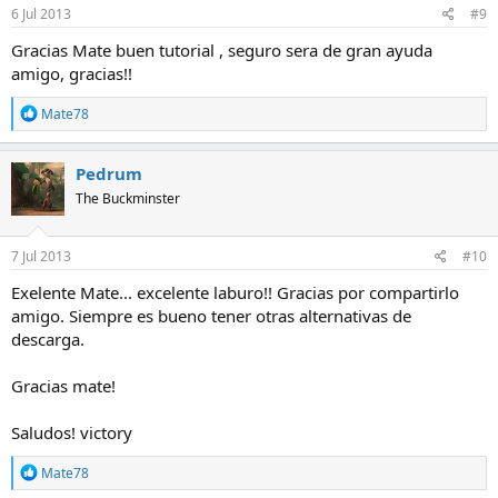
e
6 Jul 2013
#9
s
:
Gracias Mate buen tutorial , seguro sera de gran ayuda
amigo, gracias!!
R
Mate78
e
a
c
Pedrum
c
The Buckminster
i
o
n
e
7 Jul 2013
#10
s
:
Exelente Mate... excelente laburo!! Gracias por compartirlo
amigo. Siempre es bueno tener otras alternativas de
descarga.
Gracias mate!
Saludos! victory
R
Mate78
e