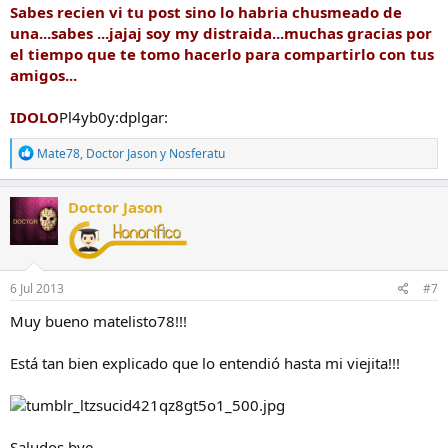
Sabes recien vi tu post sino lo habria chusmeado de
una...sabes ...jajaj soy my distraida...muchas gracias por
el tiempo que te tomo hacerlo para compartirlo con tus
amigos...
IDOLO
Pl4yb0y:dplgar:
R
Mate78
,
Doctor Jason
y
Nosferatu
e
a
c
Doctor Jason
c
i
o
n
e
6 Jul 2013
#7
s
:
Muy bueno matelisto78!!!
Está tan bien explicado que lo entendió hasta mi viejita!!!
Saludos.bye