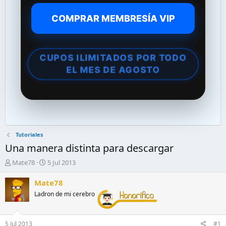
COMPRAR MEMBRESÍA VIP
CUPOS ILIMITADOS POR TODO
EL MES DE AGOSTO
Tutoriales
Una manera distinta para descargar
A
F
Mate78
5 Jul 2013
u
e
t
c
Mate78
o
h
Ladron de mi cerebro
r
a
d
d
e
e
5 Jul 2013
#1
l
i