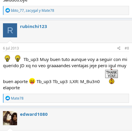
R
bbto_77
,
zacygal
y
Mate78
e
a
c
rubinchi123
R
c
i
o
n
e
6 Jul 2013
#8
s
:
Tb_up3 Muy buen tuto aunque voy a seguir con mi
querido JD xq no veo graaaandes ventajas jeje pero igul muy
buen aporte
Tb_up3 Tb_up3 :LXR: M_Bu3n0
elaporte
R
Mate78
e
a
c
edward1080
c
i
o
n