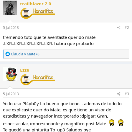
c
trailblazer 2.0
c
i
o
n
e
5 Jul 2013
#2
s
:
tremendo tuto que te aventaste querido mate
:LXR::LXR::LXR::LXR::LXR: habra que probarlo
R
Claudia
y
Mate78
e
a
c
Ezze
c
i
o
n
e
5 Jul 2013
#3
s
:
Yo lo uso Pl4yb0y Lo bueno que tiene... ademas de todo lo
que explicaste querido Mate, es que tiene un visor de
estadísticas y navegador incorporado :dplgar: Gran,
espectacular, impresionante y magnífico post Mate
Te quedó una pinturita Tb_up3 Saludos bye