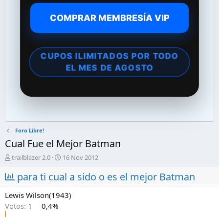
COMPRAR MEMBRESÍA VIP
CUPOS ILIMITADOS POR TODO
EL MES DE AGOSTO
Foro Libre!
Cual Fue el Mejor Batman
A
F
trailblazer 2.0
16 Nov 2012
u
e
t
para ti cual a sido o es el mejor Batman
c
o
h
r
a
Lewis Wilson(1943)
d
d
Votos:
1
0,4%
e
e
l
i