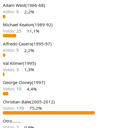
t
n
Adam West(1966-68)
e
i
Votos:
5
2,2%
m
c
a
i
Michael Keaton(1989-92)
o
Votos:
25
11,1%
Alfredo Casero(1995-97)
Votos:
5
2,2%
Val Kilmer(1995)
Votos:
3
1,3%
George Cloney(1997)
Votos:
10
4,4%
Christian Bale(2005-2012)
Votos:
170
75,2%
Otro........
Votos:
2
0,9%