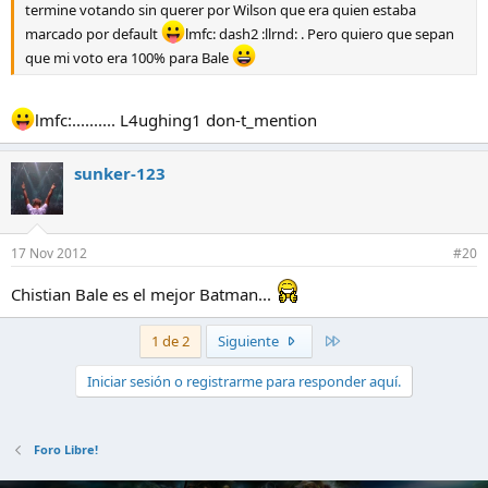
termine votando sin querer por Wilson que era quien estaba
marcado por default
lmfc: dash2 :llrnd: . Pero quiero que sepan
que mi voto era 100% para Bale
lmfc:.......... L4ughing1 don-t_mention
sunker-123
17 Nov 2012
#20
Chistian Bale es el mejor Batman...
Último
1 de 2
Siguiente
Iniciar sesión o registrarme para responder aquí.
Foro Libre!