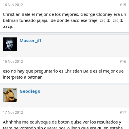
16 Nov 2012
#15
Christian Bale el mejor de los mejores. George Clooney era un
batman tuneado jajaja...de donde saco ese traje :crcjd: :crcjd:
:crcjd:
Master_jfl
16 Nov 2012
#16
eso no hay que preguntarlo es Christian Bale es el mejor que
interpreto a batman
Geodiego
17 Nov 2012
#17
Ahhhhh!! me equivoque de boton quise ver los resultados y
termine votando sin querer por Wilson que era quien estaba