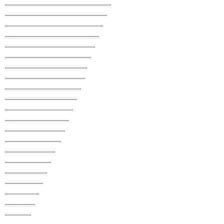
.....................................................
...................................................
.................................................
...............................................
.............................................
...........................................
.........................................
........................................
......................................
....................................
..................................
................................
..............................
............................
.........................
.......................
.....................
...................
.................
...............
.............
...........