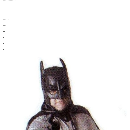
.........
.......
.....
...
..
.
.
.