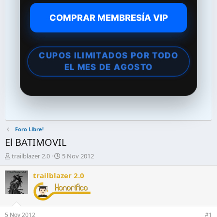
COMPRAR MEMBRESÍA VIP
CUPOS ILIMITADOS POR TODO
EL MES DE AGOSTO
Foro Libre!
El BATIMOVIL
A
F
trailblazer 2.0
5 Nov 2012
u
e
t
c
trailblazer 2.0
o
h
r
a
d
d
e
e
5 Nov 2012
#1
l
i