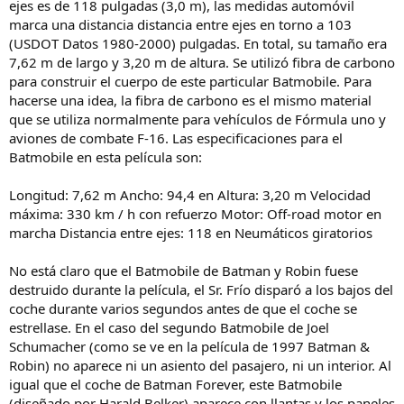
ejes es de 118 pulgadas (3,0 m), las medidas automóvil
marca una distancia distancia entre ejes en torno a 103
(USDOT Datos 1980-2000) pulgadas. En total, su tamaño era
7,62 m de largo y 3,20 m de altura. Se utilizó fibra de carbono
para construir el cuerpo de este particular Batmobile. Para
hacerse una idea, la fibra de carbono es el mismo material
que se utiliza normalmente para vehículos de Fórmula uno y
aviones de combate F-16. Las especificaciones para el
Batmobile en esta película son:
Longitud: 7,62 m Ancho: 94,4 en Altura: 3,20 m Velocidad
máxima: 330 km / h con refuerzo Motor: Off-road motor en
marcha Distancia entre ejes: 118 en Neumáticos giratorios
No está claro que el Batmobile de Batman y Robin fuese
destruido durante la película, el Sr. Frío disparó a los bajos del
coche durante varios segundos antes de que el coche se
estrellase. En el caso del segundo Batmobile de Joel
Schumacher (como se ve en la película de 1997 Batman &
Robin) no aparece ni un asiento del pasajero, ni un interior. Al
igual que el coche de Batman Forever, este Batmobile
(diseñado por Harald Belker) aparece con llantas y los paneles