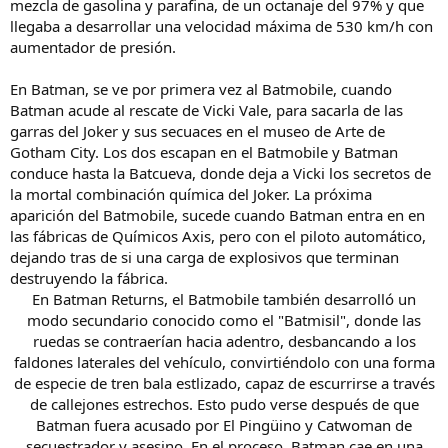
mezcla de gasolina y parafina, de un octanaje del 97% y que
llegaba a desarrollar una velocidad máxima de 530 km/h con
aumentador de presión.
En Batman, se ve por primera vez al Batmobile, cuando
Batman acude al rescate de Vicki Vale, para sacarla de las
garras del Joker y sus secuaces en el museo de Arte de
Gotham City. Los dos escapan en el Batmobile y Batman
conduce hasta la Batcueva, donde deja a Vicki los secretos de
la mortal combinación química del Joker. La próxima
aparición del Batmobile, sucede cuando Batman entra en en
las fábricas de Químicos Axis, pero con el piloto automático,
dejando tras de si una carga de explosivos que terminan
destruyendo la fábrica.
En Batman Returns, el Batmobile también desarrolló un
modo secundario conocido como el "Batmisil", donde las
ruedas se contraerían hacia adentro, desbancando a los
faldones laterales del vehículo, convirtiéndolo con una forma
de especie de tren bala estlizado, capaz de escurrirse a través
de callejones estrechos. Esto pudo verse después de que
Batman fuera acusado por El Pingüino y Catwoman de
secuestrador y asesino. En el proceso, Batman cae en una