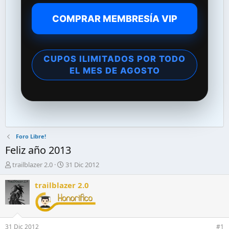
COMPRAR MEMBRESÍA VIP
CUPOS ILIMITADOS POR TODO
EL MES DE AGOSTO
Foro Libre!
Feliz año 2013
A
F
trailblazer 2.0
31 Dic 2012
u
e
t
c
trailblazer 2.0
o
h
r
a
d
d
e
e
31 Dic 2012
#1
l
i