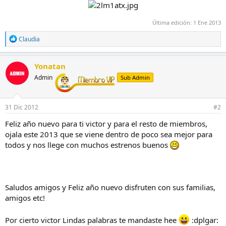
Última edición:
1 Ene 2013
R
Claudia
e
a
c
Yonatan
c
Admin
Sub Admin
i
o
n
e
31 Dic 2012
#2
s
:
Feliz año nuevo para ti victor y para el resto de miembros,
ojala este 2013 que se viene dentro de poco sea mejor para
todos y nos llege con muchos estrenos buenos
Saludos amigos y Feliz año nuevo disfruten con sus familias,
amigos etc!
Por cierto victor Lindas palabras te mandaste hee
:dplgar: