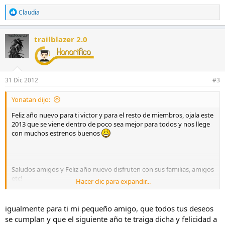
R
Claudia
e
a
c
trailblazer 2.0
c
i
o
n
e
31 Dic 2012
#3
s
:
Yonatan dijo:
Feliz año nuevo para ti victor y para el resto de miembros, ojala este
2013 que se viene dentro de poco sea mejor para todos y nos llege
con muchos estrenos buenos
Saludos amigos y Feliz año nuevo disfruten con sus familias, amigos
etc!
Hacer clic para expandir...
Por cierto victor Lindas palabras te mandaste hee
:dplgar:
igualmente para ti mi pequeño amigo, que todos tus deseos
se cumplan y que el siguiente año te traiga dicha y felicidad a