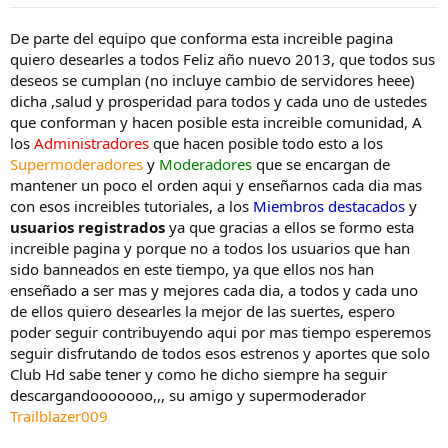
t
n
e
i
De parte del equipo que conforma esta increible pagina
m
c
quiero desearles a todos Feliz año nuevo 2013, que todos sus
a
i
deseos se cumplan (no incluye cambio de servidores heee)
o
dicha ,salud y prosperidad para todos y cada uno de ustedes
que conforman y hacen posible esta increible comunidad, A
los
Administradores
que hacen posible todo esto a los
Supermoderadores
y
Moderadores
que se encargan de
mantener un poco el orden aqui y enseñarnos cada dia mas
con esos increibles tutoriales, a los
Miembros destacados
y
usuarios registrados
ya que gracias a ellos se formo esta
increible pagina y porque no a todos los usuarios que han
sido banneados en este tiempo, ya que ellos nos han
enseñado a ser mas y mejores cada dia, a todos y cada uno
de ellos quiero desearles la mejor de las suertes, espero
poder seguir contribuyendo aqui por mas tiempo esperemos
seguir disfrutando de todos esos estrenos y aportes que solo
Club Hd sabe tener y como he dicho siempre ha seguir
descargandooooooo,,, su amigo y supermoderador
Trailblazer009