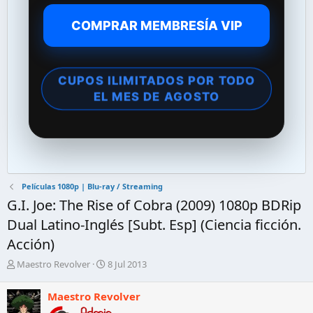
COMPRAR MEMBRESÍA VIP
CUPOS ILIMITADOS POR TODO
EL MES DE AGOSTO
Películas 1080p | Blu-ray / Streaming
G.I. Joe: The Rise of Cobra (2009) 1080p BDRip
Dual Latino-Inglés [Subt. Esp] (Ciencia ficción.
Acción)
A
F
Maestro Revolver
8 Jul 2013
u
e
t
c
Maestro Revolver
o
h