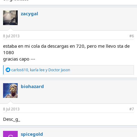
zacygal
8 Jul 2013
#6
estaba en mi cola da descargas en 720, pero me llevo sta de
1080
gracias capo ---
R
carlos610
,
karla lee
y
Doctor Jason
e
a
c
biohazard
c
i
o
n
e
8 Jul 2013
#7
s
:
Desc_g_
spicegold