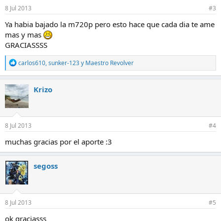
e
8 Jul 2013
#3
s
:
Ya habia bajado la m720p pero esto hace que cada dia te ame
mas y mas
GRACIASSSS
R
carlos610
,
sunker-123
y
Maestro Revolver
e
a
c
Krizo
c
i
o
n
e
8 Jul 2013
#4
s
:
muchas gracias por el aporte :3
segoss
8 Jul 2013
#5
ok graciasss