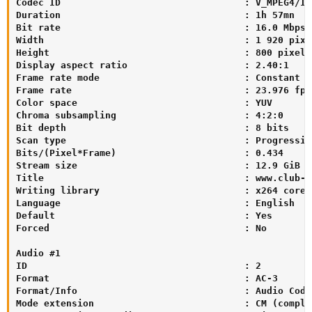
Codec ID                                 : V_MPEG4/ISO
Duration                                 : 1h 57mn

Bit rate                                 : 16.0 Mbps

Width                                    : 1 920 pixel
Height                                   : 800 pixels

Display aspect ratio                     : 2.40:1

Frame rate mode                          : Constant

Frame rate                               : 23.976 fps

Color space                              : YUV

Chroma subsampling                       : 4:2:0

Bit depth                                : 8 bits

Scan type                                : Progressive
Bits/(Pixel*Frame)                       : 0.434

Stream size                              : 12.9 GiB (8
Title                                    : www.club-hd
Writing library                          : x264 core 
Language                                 : English

Default                                  : Yes

Forced                                   : No

Audio #1

ID                                       : 2

Format                                   : AC-3

Format/Info                              : Audio Codin
Mode extension                           : CM (comple