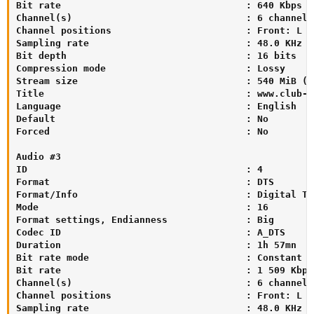
Bit rate                                 : 640 Kbps

Channel(s)                               : 6 channels

Channel positions                        : Front: L C
Sampling rate                            : 48.0 KHz

Bit depth                                : 16 bits

Compression mode                         : Lossy

Stream size                              : 540 MiB (3%
Title                                    : www.club-h
Language                                 : English

Default                                  : No

Forced                                   : No

Audio #3

ID                                       : 4

Format                                   : DTS

Format/Info                              : Digital Th
Mode                                     : 16

Format settings, Endianness              : Big

Codec ID                                 : A_DTS

Duration                                 : 1h 57mn

Bit rate mode                            : Constant

Bit rate                                 : 1 509 Kbps

Channel(s)                               : 6 channels

Channel positions                        : Front: L C
Sampling rate                            : 48.0 KHz
