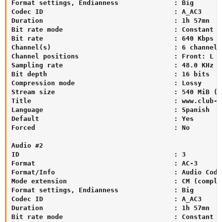
Format settings, Endianness              : Big

Codec ID                                 : A_AC3

Duration                                 : 1h 57mn

Bit rate mode                            : Constant

Bit rate                                 : 640 Kbps

Channel(s)                               : 6 channels

Channel positions                        : Front: L C
Sampling rate                            : 48.0 KHz

Bit depth                                : 16 bits

Compression mode                         : Lossy

Stream size                              : 540 MiB (3%
Title                                    : www.club-h
Language                                 : Spanish

Default                                  : Yes

Forced                                   : No

Audio #2

ID                                       : 3

Format                                   : AC-3

Format/Info                              : Audio Codin
Mode extension                           : CM (comple
Format settings, Endianness              : Big

Codec ID                                 : A_AC3

Duration                                 : 1h 57mn

Bit rate mode                            : Constant
