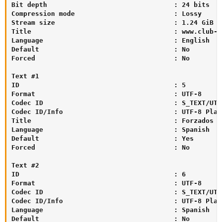
Bit depth                                : 24 bits

Compression mode                         : Lossy

Stream size                              : 1.24 GiB (8
Title                                    : www.club-h
Language                                 : English

Default                                  : No

Forced                                   : No

Text #1

ID                                       : 5

Format                                   : UTF-8

Codec ID                                 : S_TEXT/UTF8
Codec ID/Info                            : UTF-8 Plain
Title                                    : Forzados

Language                                 : Spanish

Default                                  : Yes

Forced                                   : No

Text #2

ID                                       : 6

Format                                   : UTF-8

Codec ID                                 : S_TEXT/UTF8
Codec ID/Info                            : UTF-8 Plain
Language                                 : Spanish

Default                                  : No
