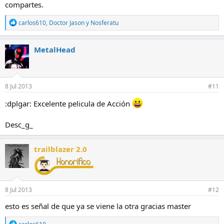
compartes.
R
carlos610
,
Doctor Jason
y
Nosferatu
e
a
c
MetalHead
c
i
o
n
e
8 Jul 2013
#11
s
:
:dplgar: Excelente pelicula de Acción
Desc_g_
trailblazer 2.0
8 Jul 2013
#12
esto es señal de que ya se viene la otra gracias master
R