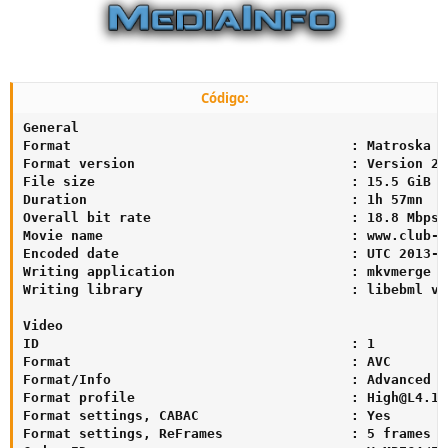
Código:
General

Format                                   : Matroska

Format version                           : Version 2

File size                                : 15.5 GiB

Duration                                 : 1h 57mn

Overall bit rate                         : 18.8 Mbps

Movie name                               : www.club-hd
Encoded date                             : UTC 2013-0
Writing application                      : mkvmerge v
Writing library                          : libebml v1
Video

ID                                       : 1

Format                                   : AVC

Format/Info                              : Advanced V
Format profile                           : 
High@L4.1
Format settings, CABAC                   : Yes

Format settings, ReFrames                : 5 frames
