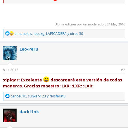
Última edición por un moderador:
24 May 2016
R
elmanoleis
,
lopezg
,
LAPICADERA
y otros 30
e
a
c
Leo-Peru
c
i
o
n
e
8 Jul 2013
#2
s
:
:dplgar: Excelente
descargaré este versión de todas
maneras. Gracias maestro :LXR: :LXR: :LXR:
R
carlos610
,
sunker-123
y
Nosferatu
e
a
c
darkl1nk
c
i
o
n