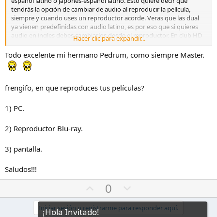
español latino o japones-español latino. Esto quiere decir que
a
tendrás la opción de cambiar de audio al reproducir la película,
siempre y cuando uses un reproductor acorde. Veras que las dual
ya vienen predefinidas con audio latino, es por eso que si quieres
audio en ingles debes cambiarlos desde el reproductor. En club HD
Hacer clic para expandir...
se recomienda el uso del VLC, haz clic
aquí
para descargarlo y
conocer un poco del mismo. Si reproduces directamente desde un
Todo excelente mi hermano Pedrum, como siempre Master.
BD pues puedes cambiar los audios desde las opciones de la
película.
frengifo, en que reproduces tus películas?
Suerte y saludos! victory
1) PC.
2) Reproductor Blu-ray.
3) pantalla.
Saludos!!!
V
V
0
o
o
t
t
Iniciar sesión o registrarme para responder aquí.
¡Hola Invitado!