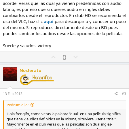
acorde. Veras que las dual ya vienen predefinidas con audio
latino, es por eso que si quieres audio en ingles debes
cambiarlos desde el reproductor. En club HD se recomienda el
uso del VLC, haz clic
aquí
para descargarlo y conocer un poco
del mismo. Si reproduces directamente desde un BD pues
puedes cambiar los audios desde las opciones de la película.
Suerte y saludos! victory
V
V
0
o
o
t
t
Nosferatu
o
o
a
e
f
n
13 Feb 2013
#3
a
c
v
o
Pedrum dijo:
o
n
Hola frengifo, como veras la palabra "dual" en una película significa
r
t
que tiene 2 audios definidos en la misma, si tuviera 3 seria "trial".
r
Mayormente en el club veras que las películas son dual ingles-