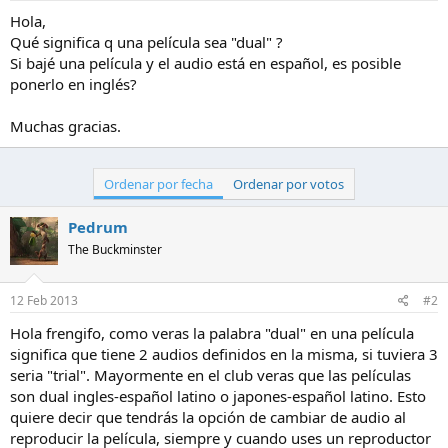
t
n
Hola,
e
i
Qué significa q una película sea "dual" ?
m
c
Si bajé una película y el audio está en español, es posible
a
i
ponerlo en inglés?
o
Muchas gracias.
Ordenar por fecha
Ordenar por votos
Pedrum
The Buckminster
12 Feb 2013
#2
Hola frengifo, como veras la palabra "dual" en una película
significa que tiene 2 audios definidos en la misma, si tuviera 3
seria "trial". Mayormente en el club veras que las películas
son dual ingles-español latino o japones-español latino. Esto
quiere decir que tendrás la opción de cambiar de audio al
reproducir la película, siempre y cuando uses un reproductor