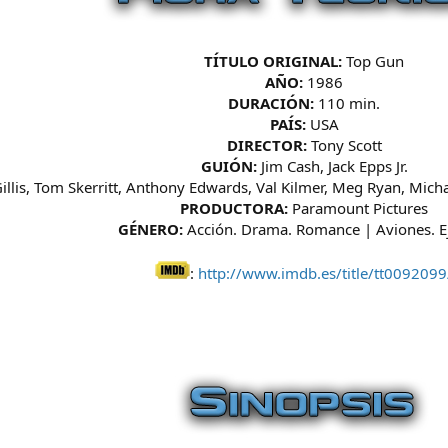
TÍTULO ORIGINAL:
Top Gun
AÑO:
1986
DURACIÓN:
110 min.
PAÍS:
USA
DIRECTOR:
Tony Scott
GUIÓN:
Jim Cash, Jack Epps Jr.
llis, Tom Skerritt, Anthony Edwards, Val Kilmer, Meg Ryan, Micha
PRODUCTORA:
Paramount Pictures
GÉNERO:
Acción. Drama. Romance | Aviones. Ej
:
http://www.imdb.es/title/tt0092099