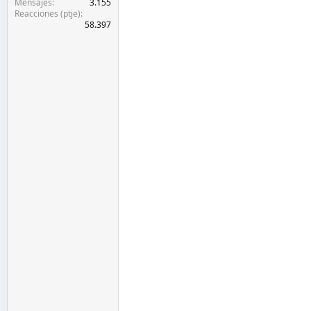
Mensajes
3.155
Reacciones (ptje)
58.397