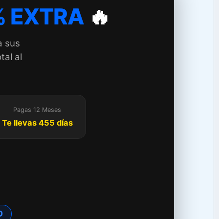
 EXTRA
🔥
a sus
tal al
Pagas 12 Meses
Te llevas 455 días
O