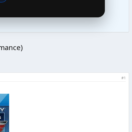
omance)
#1