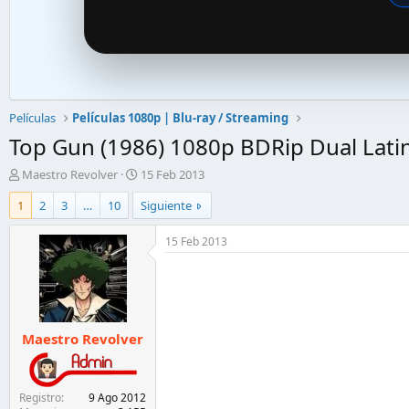
Películas
Películas 1080p | Blu-ray / Streaming
Top Gun (1986) 1080p BDRip Dual Latin
A
F
Maestro Revolver
15 Feb 2013
u
e
1
2
3
…
10
Siguiente
t
c
o
h
r
a
15 Feb 2013
d
d
e
e
l
i
t
n
e
i
Maestro Revolver
m
c
a
i
o
Registro
9 Ago 2012