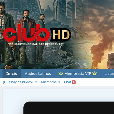
Inicio
Audios Latinos
Membresía VIP
Lista
¿Qué hay de nuevo?
Miembros
Chat
0