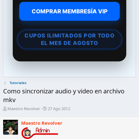
COMPRAR MEMBRESÍA VIP
CUPOS ILIMITADOS POR TODO
EL MES DE AGOSTO
Tutoriales
Como sincronizar audio y video en archivo
mkv
A
F
Maestro Revolver
27 Ago 2012
u
e
t
c
Maestro Revolver
o
h
r
a
d
d