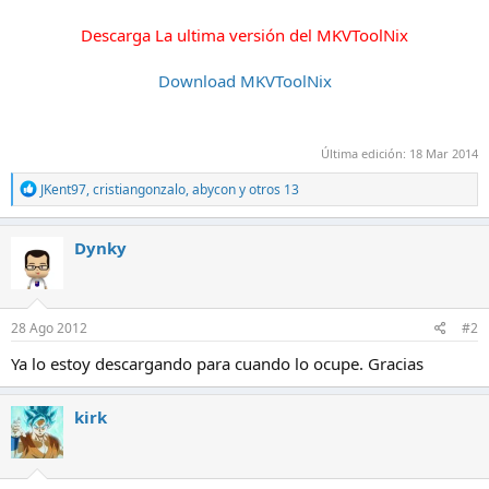
Descarga La ultima versión del MKVToolNix
Download MKVToolNix
Última edición:
18 Mar 2014
R
JKent97
,
cristiangonzalo
,
abycon
y otros 13
e
a
c
Dynky
c
i
o
n
e
28 Ago 2012
#2
s
:
Ya lo estoy descargando para cuando lo ocupe. Gracias
kirk