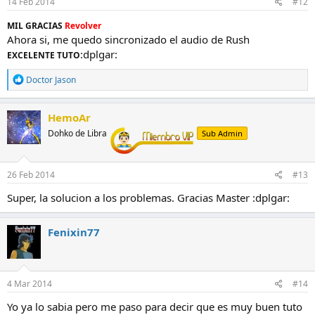
14 Feb 2014
#12
MIL GRACIAS
Revolver
Ahora si, me quedo sincronizado el audio de Rush
:dplgar:
EXCELENTE TUTO
R
Doctor Jason
e
a
c
HemoAr
c
Dohko de Libra
Sub Admin
i
o
n
e
26 Feb 2014
#13
s
:
Super, la solucion a los problemas. Gracias Master :dplgar:
Fenixin77
4 Mar 2014
#14
Yo ya lo sabia pero me paso para decir que es muy buen tuto