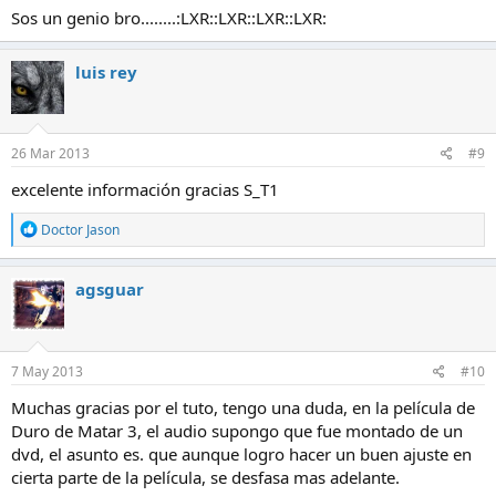
Sos un genio bro........:LXR::LXR::LXR::LXR:
luis rey
26 Mar 2013
#9
excelente información gracias S_T1
R
Doctor Jason
e
a
c
agsguar
c
i
o
n
e
7 May 2013
#10
s
:
Muchas gracias por el tuto, tengo una duda, en la película de
Duro de Matar 3, el audio supongo que fue montado de un
dvd, el asunto es. que aunque logro hacer un buen ajuste en
cierta parte de la película, se desfasa mas adelante.